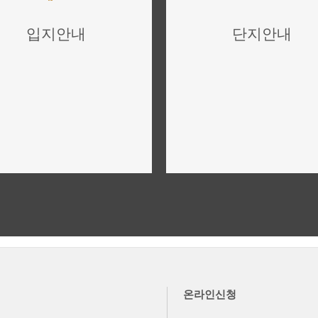
입지안내
단지안내
위치,입지,주변환경
단지설계,구성,평면설계
더보기
더보기
온라인신청