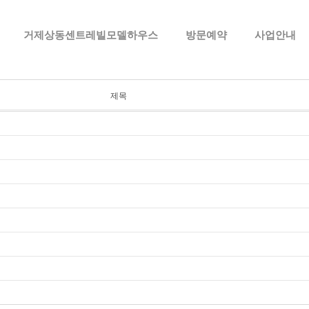
메뉴 건너뛰기
거제상동센트레빌모델하우스
방문예약
사업안내
제목